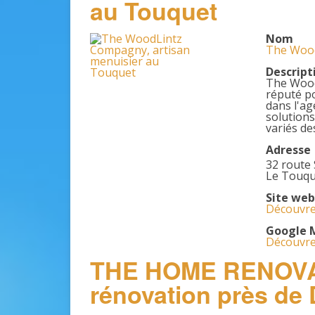
au Touquet
Nom
The Wood
Descript
The Wood
réputé po
dans l'ag
solution
variés de
Adresse
32 route
Le Touqu
Site web
Découvre
Google 
Découvre
THE HOME RENOVAT
rénovation près de