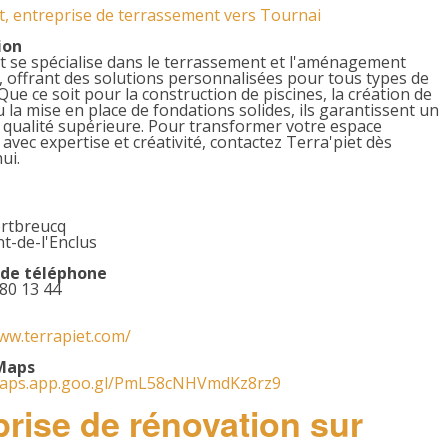
t, entreprise de terrassement vers Tournai
ion
t se spécialise dans le terrassement et l'aménagement
, offrant des solutions personnalisées pour tous types de
 Que ce soit pour la construction de piscines, la création de
u la mise en place de fondations solides, ils garantissent un
e qualité supérieure. Pour transformer votre espace
 avec expertise et créativité, contactez Terra'piet dès
ui.
ertbreucq
t-de-l'Enclus
de téléphone
80 13 44
ww.terrapiet.com/
Maps
maps.app.goo.gl/PmL58cNHVmdKz8rz9
prise de rénovation sur