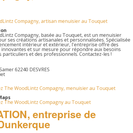
PEINTRES
PAYSAGISTES
Lintz Compagny, artisan menuisier au Touquet
ion
MENUISIERS
Lintz Compagny, basée au Touquet, est un menuisier
ur ses créations artisanales et personnalisées. Spécialisée
encement intérieur et extérieur, l'entreprise offre des
MAÇONNERIE
s innovantes et sur mesure pour répondre aux besoins
s particuliers et des professionnels. Contactez-les !
ELECTRICIENS
 Samer 62240 DESVRES
COUVREURS
et
CONSTRUCTIONS
z The WoodLintz Compagny, menuisier au Touquet
Maps
z The WoodLintz Compagny au Touquet
ION, entreprise de
 Dunkerque