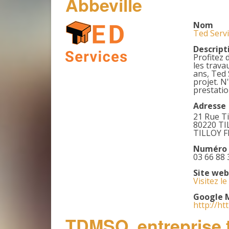
Abbeville
Nom
Ted Servi
Descript
Profitez 
les trava
ans, Ted 
projet. N
prestatio
Adresse
21 Rue Ti
80220 TI
TILLOY F
Numéro 
03 66 88 
Site web
Visitez le
Google 
http://ht
TDMSO, entreprise t