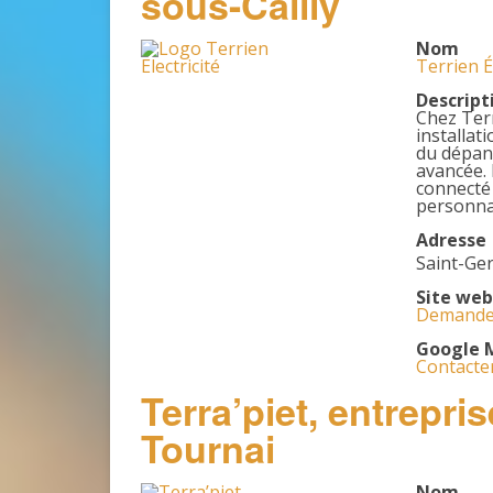
sous-Cailly
Nom
Terrien É
Descript
Chez Terr
installat
du dépan
avancée.
connecté
personnal
Adresse
Saint-Ge
Site web
Demander 
Google 
Contacter
Terra’piet, entrepri
Tournai
Nom