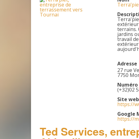
Terra’pie
Descript
Terra'pie
extérieur
terrains.
jardins o
travail d
extérieur
aujourd'h
Adresse
27 rue V
7750 Mon
Numéro 
(+32)02 5
Site web
https://w
Google 
https://
Ted Services, entre