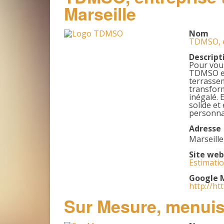
Marseille
Nom
TDMSO, en
Descript
Pour vous
TDMSO est
terrasse
transform
inégalé. 
solide et
personnal
Adresse
Marseille
Site web
Estimatio
Google 
http://ht
Sur Mesure, menuisi