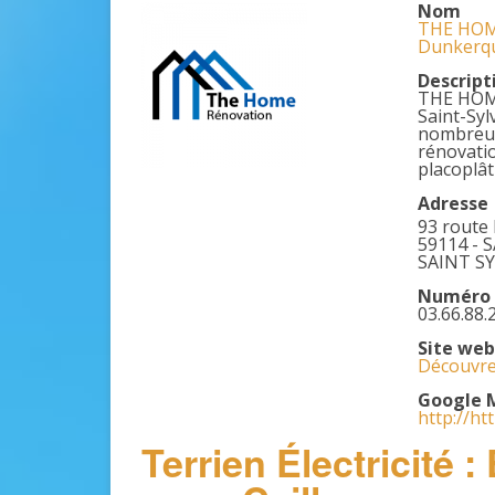
Nom
THE HOME
Dunkerq
Descript
THE HOME
Saint-Syl
nombreuse
rénovatio
placoplât
Adresse
93 route
59114 - 
SAINT S
Numéro 
03.66.88.
Site web
Découvrez
Google 
http://ht
Terrien Électricité 