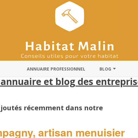
Skip
to
ANNUAIRE PROFESSIONNEL
BLOG
content
 annuaire et blog des entrepri
ARCHITECTES
RÉNOVATION
 ajoutés récemment dans notre
DÉMÉNAGEMENT
CHAUFFAGISTES
agny, artisan menuisier
PLOMBIERS