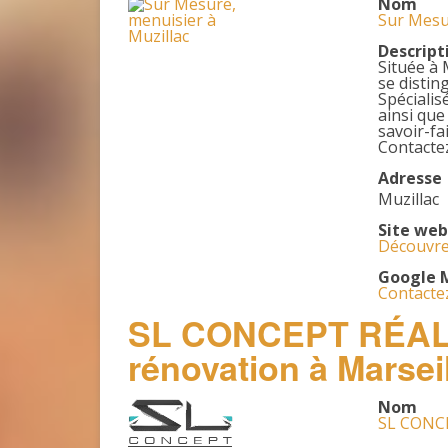
Nom
Sur Mesu
Descript
Située à 
se distin
Spécialis
ainsi que
savoir-fa
Contacte
Adresse
Muzillac
Site web
Découvre
Google 
Contactez
SL CONCEPT RÉALIS
rénovation à Marsei
Nom
SL CONCE