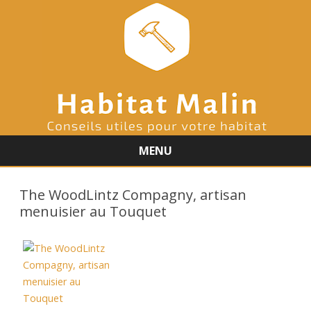
MENU
Skip
to
The WoodLintz Compagny, artisan
content
menuisier au Touquet