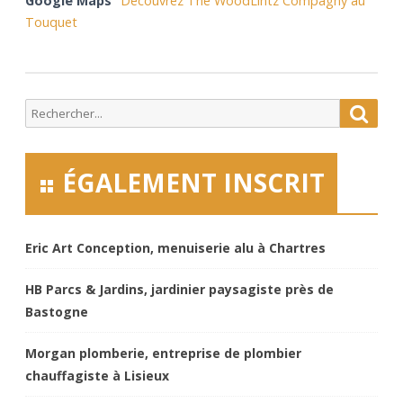
Google Maps
Découvrez The WoodLintz Compagny au
Touquet
Search
Searc
for:
ÉGALEMENT INSCRIT
Eric Art Conception, menuiserie alu à Chartres
HB Parcs & Jardins, jardinier paysagiste près de
Bastogne
Morgan plomberie, entreprise de plombier
chauffagiste à Lisieux