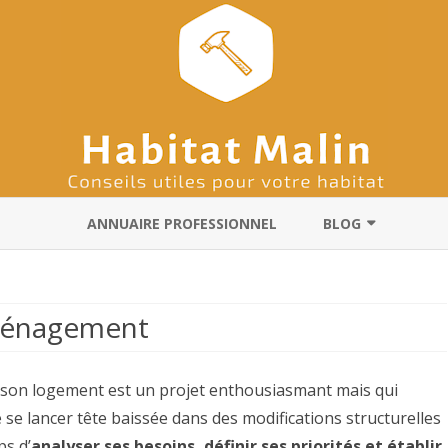
Skip
to
ANNUAIRE PROFESSIONNEL
BLOG
content
ARCHITECTES
RÉNOVATION
aménagement
DÉMÉNAGEMENT
son logement est un projet enthousiasmant mais qui
CHAUFFAGISTES
e lancer tête baissée dans des modifications structurelles
PLOMBIERS
ps d’
analyser ses besoins, définir ses priorités et établir