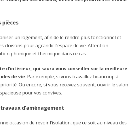
PEINTRES
PAYSAGISTES
s pièces
MENUISIERS
iser un logement, afin de le rendre plus fonctionnel et
MAÇONNERIE
s cloisons pour agrandir l’espace de vie. Attention
ation phonique et thermique dans ce cas.
ELECTRICIENS
COUVREURS
te d’intérieur, qui saura vous conseiller sur la meilleure
udes de vie
. Par exemple, si vous travaillez beaucoup à
CONSTRUCTIONS
priorité. Ou encore, si vous recevez souvent, ouvrir le salon
s spacieuse pour vos convives.
es travaux d’aménagement
 occasion de revoir l’isolation, que ce soit au niveau des