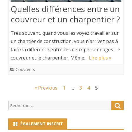
Quelles différences entre un
couvreur et un charpentier ?
Très souvent, quand vous les voyez travailler sur
un chantier de construction, vous n’arrivez pas à
faire la différence entre ces deux personnages : le
couvreur et le charpentier. Même…
Lire plus »
Couvreurs
Navigation
« Previous
1
…
3
4
5
des
Search
Searc
articles
for:
ÉGALEMENT INSCRIT