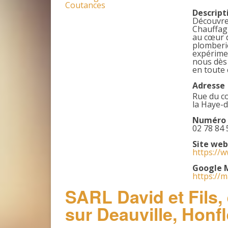
Descript
Découvrez
Chauffagi
au cœur d
plomberi
expérimen
nous dès 
en toute 
Adresse
Rue du c
la Haye-d
Numéro 
02 78 84 
Site web
https://w
Google 
https://
SARL David et Fils,
sur Deauville, Honf