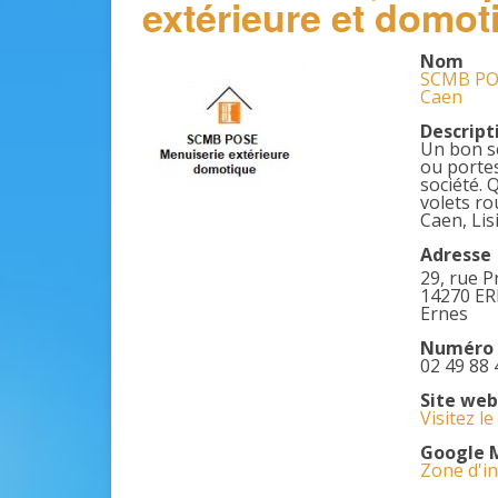
extérieure et domot
Nom
SCMB POS
Caen
Descript
Un bon s
ou portes
société. 
volets ro
Caen, Lis
Adresse
29, rue P
14270 E
Ernes
Numéro 
02 49 88 
Site web
Visitez l
Google 
Zone d'in