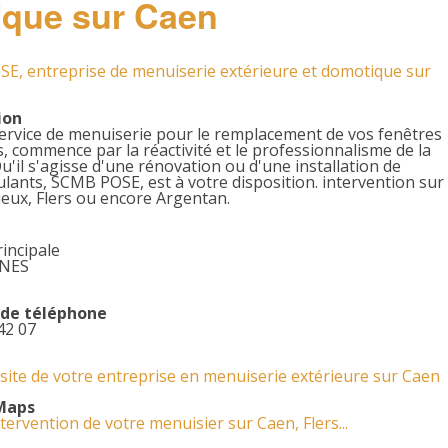
ique sur Caen
PEINTRES
PAYSAGISTES
E, entreprise de menuiserie extérieure et domotique sur
MENUISIERS
ion
ervice de menuiserie pour le remplacement de vos fenêtres
, commence par la réactivité et le professionnalisme de la
MAÇONNERIE
Qu'il s'agisse d'une rénovation ou d'une installation de
ulants, SCMB POSE, est à votre disposition. intervention sur
ELECTRICIENS
ieux, Flers ou encore Argentan.
COUVREURS
rincipale
RNES
CONSTRUCTIONS
de téléphone
42 07
e site de votre entreprise en menuiserie extérieure sur Caen
Maps
tervention de votre menuisier sur Caen, Flers...