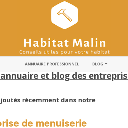
Skip
to
ANNUAIRE PROFESSIONNEL
BLOG
content
 annuaire et blog des entrepri
ARCHITECTES
RÉNOVATION
 ajoutés récemment dans notre
DÉMÉNAGEMENT
CHAUFFAGISTES
rise de menuiserie
PLOMBIERS