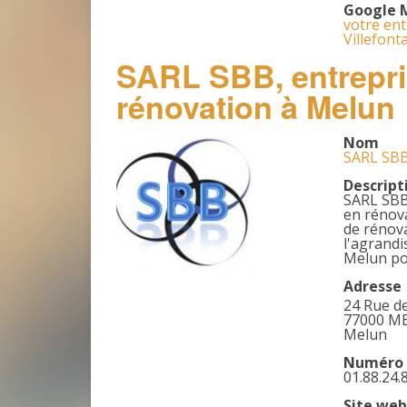
Google 
votre ent
Villefont
SARL SBB, entrepri
rénovation à Melun
Nom
SARL SBB
Descript
SARL SBB 
en rénova
de rénova
l'agrandi
Melun pou
Adresse
24 Rue d
77000 M
Melun
Numéro 
01.88.24.
Site web