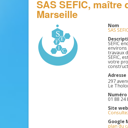
SAS SEFIC, maître 
Marseille
Nom
SAS SEFIC
Descript
SEFIC end
environs 
travaux d
SEFIC, es
votre pro
construct
Adresse
297 aven
Le Tholo
Numéro 
01 88 24 
Site web
Consultez
Google 
plan du c