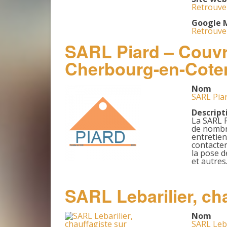
Retrouvez
Google 
Retrouvez
SARL Piard – Couvre
Cherbourg-en-Cote
Nom
SARL Pia
Descript
La SARL P
de nombre
entretie
contacter
la pose d
et autres
SARL Lebarilier, ch
Nom
SARL Leba