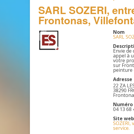
SARL SOZERI, entre
Frontonas, Villefon
Nom
SARL SOZE
Descript
Envie de 
appel à u
votre pro
sur Front
peinture 
Adresse
22 ZA LE
38290 F
Frontona
Numéro 
04 13 68 
Site web
SOZERI, v
service.