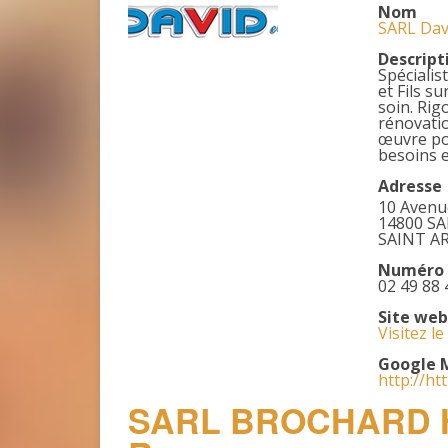
Nom
SARL Davi
Descript
Spécialis
et Fils s
soin. Rig
rénovatio
œuvre po
besoins e
Adresse
10 Avenue
14800 S
SAINT A
Numéro 
02 49 88 
Site web
Visitez le
Google 
http://ht
SARL BROCHARD H