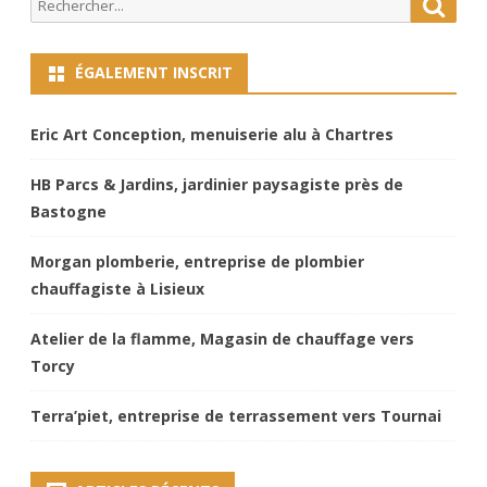
Search
Searc
articles
for:
ÉGALEMENT INSCRIT
Eric Art Conception, menuiserie alu à Chartres
HB Parcs & Jardins, jardinier paysagiste près de
Bastogne
Morgan plomberie, entreprise de plombier
chauffagiste à Lisieux
Atelier de la flamme, Magasin de chauffage vers
Torcy
Terra’piet, entreprise de terrassement vers Tournai