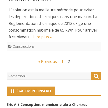
L’isolation est la meilleure méthode pour éviter
les déperditions thermiques dans une maison. La
Réglementation thermique de 2012 exige une
consommation maximale de 65 kWh. Pour arriver
à ce niveau,…
Lire plus »
Constructions
Navigation
« Previous
1
2
des
Search
Searc
articles
for:
ÉGALEMENT INSCRIT
Eric Art Conception, menuiserie alu à Chartres