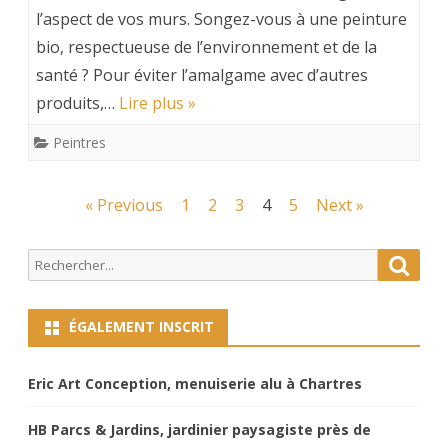
l’aspect de vos murs. Songez-vous à une peinture
bio, respectueuse de l’environnement et de la
santé ? Pour éviter l’amalgame avec d’autres
produits,…
Lire plus »
Peintres
Navigation
« Previous
1
2
3
4
5
Next »
des
Search
Searc
articles
for:
ÉGALEMENT INSCRIT
Eric Art Conception, menuiserie alu à Chartres
HB Parcs & Jardins, jardinier paysagiste près de