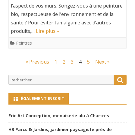
l’aspect de vos murs. Songez-vous à une peinture
bio, respectueuse de l’environnement et de la
santé ? Pour éviter l’amalgame avec d’autres
produits,…
Lire plus »
Peintres
Navigation
« Previous
1
2
3
4
5
Next »
des
Search
Searc
articles
for:
ÉGALEMENT INSCRIT
Eric Art Conception, menuiserie alu à Chartres
HB Parcs & Jardins, jardinier paysagiste près de