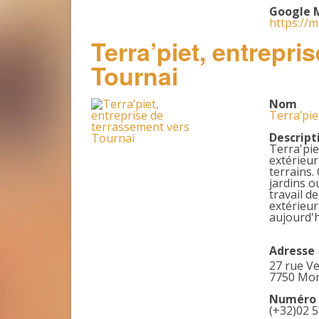
Google 
https://
Terra’piet, entrepri
Tournai
Nom
Terra’pie
Descript
Terra'pie
extérieur
terrains.
jardins o
travail d
extérieur
aujourd'h
Adresse
27 rue V
7750 Mon
Numéro 
(+32)02 5