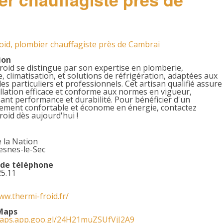
oid, plombier chauffagiste près de Cambrai
ion
oid se distingue par son expertise en plomberie,
, climatisation, et solutions de réfrigération, adaptées aux
es particuliers et professionnels. Cet artisan qualifié assure
llation efficace et conforme aux normes en vigueur,
ant performance et durabilité. Pour bénéficier d'un
ement confortable et économe en énergie, contactez
oid dès aujourd'hui !
 la Nation
esnes-le-Sec
de téléphone
25.11
ww.thermi-froid.fr/
Maps
maps.app.goo.gl/24H21muZSUfVjJ2A9