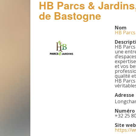
HB Parcs & Jardins,
de Bastogne
Nom
HB Parcs 
Descript
HB Parcs 
une entre
d’espaces
expertise
et vos be
professio
qualité e
HB Parcs
véritable
Adresse
Longcham
Numéro 
+32 25 80
Site web
https://