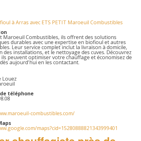
PEINTRES
PAYSAGISTES
 fioul à Arras avec ETS PETIT Maroeuil Combustibles
ion
MENUISIERS
t Maroeuil Combustibles, ils offrent des solutions
ues durables avec une expertise en biofioul et autres
les. Leur service complet inclut la livraison à domicile,
MAÇONNERIE
en des installations, et le nettoyage des cuves. Découvrez
ils peuvent optimiser votre chauffage et économisez de
ELECTRICIENS
 dès aujourd'hui en les contactant.
COUVREURS
e Louez
roeuil
CONSTRUCTIONS
de téléphone
98.08
www.maroeuil-combustibles.com/
Maps
www.google.com/maps?cid=15280888821343999401
er chauffagiste près de