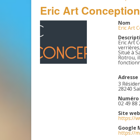
Eric Art Conception
Nom
Eric Art 
Descript
Eric Art 
verrières
Situé à S
Rotrou, i
fonctionn
Adresse
3 Résiden
28240 Sai
Numéro 
02 49 88 
Site web
https://w
Google 
https://