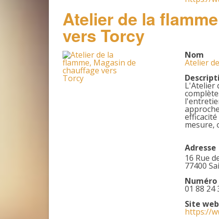
Atelier de la flamm
vers Torcy
Nom
Atelier d
Descript
L'Atelier
complètes
l'entreti
approche
efficacit
mesure, c
Adresse
16 Rue d
77400 Sa
Numéro 
01 88 24 
Site web
https://w