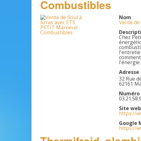
Combustibles
Nom
Vente de
Descript
Chez Peti
énergétiq
combustib
l'entreti
comment 
l'énergie
Adresse
32 Rue d
62161 Ma
Numéro 
03.21.58.
Site web
https://
Google 
https://
Thermifroid, plombi