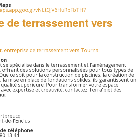
Maps
maps.app.goo.gl/vNLtQjV6HuRpFbTH7
se de terrassement vers
t, entreprise de terrassement vers Tournai
ion
t se spécialise dans le terrassement et l'aménagement
, offrant des solutions personnalisées pour tous types de
 Que ce soit pour la construction de piscines, la création de
u la mise en place de fondations solides, ils garantissent un
e qualité supérieure. Pour transformer votre espace
 avec expertise et créativité, contactez Terra'piet dès
ui.
ertbreucq
t-de-l'Enclus
de téléphone
80 13 44