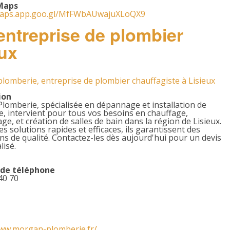
Maps
maps.app.goo.gl/MfFWbAUwajuXLoQX9
entreprise de plombier
eux
omberie, entreprise de plombier chauffagiste à Lisieux
ion
omberie, spécialisée en dépannage et installation de
, intervient pour tous vos besoins en chauffage,
e, et création de salles de bain dans la région de Lisieux.
es solutions rapides et efficaces, ils garantissent des
ns de qualité. Contactez-les dès aujourd'hui pour un devis
isé.
de téléphone
40 70
www.morgan-plomberie.fr/