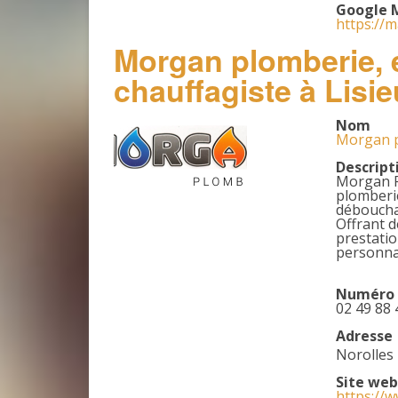
Google 
https://
Morgan plomberie, 
chauffagiste à Lisi
Nom
Morgan pl
Descript
Morgan Pl
plomberie
débouchag
Offrant d
prestatio
personnal
Numéro 
02 49 88 
Adresse
Norolles
Site web
https://