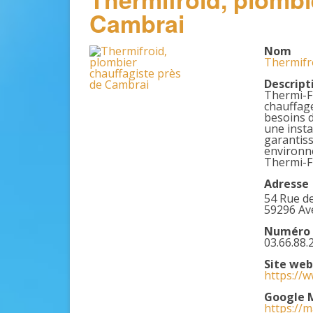
Cambrai
Nom
Thermifr
Descript
Thermi-Fr
chauffage
besoins d
une insta
garantiss
environn
Thermi-Fr
Adresse
54 Rue de
59296 Av
Numéro 
03.66.88.
Site web
https://w
Google 
https://