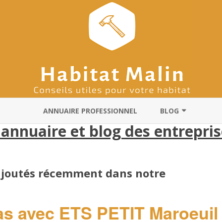
Skip
to
ANNUAIRE PROFESSIONNEL
BLOG
content
 annuaire et blog des entrepri
ARCHITECTES
RÉNOVATION
 ajoutés récemment dans notre
DÉMÉNAGEMENT
CHAUFFAGISTES
ras avec ETS PETIT Maroeuil
PLOMBIERS