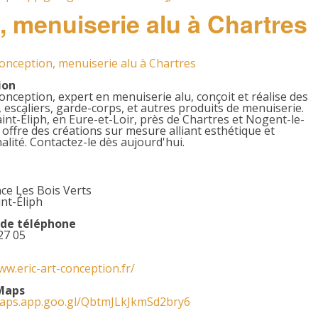
, menuiserie alu à Chartres
Conception, menuiserie alu à Chartres
ion
Conception, expert en menuiserie alu, conçoit et réalise des
, escaliers, garde-corps, et autres produits de menuiserie.
aint-Éliph, en Eure-et-Loir, près de Chartres et Nogent-le-
l offre des créations sur mesure alliant esthétique et
alité. Contactez-le dès aujourd'hui.
ce Les Bois Verts
nt-Éliph
de téléphone
27 05
ww.eric-art-conception.fr/
Maps
maps.app.goo.gl/QbtmJLkJkmSd2bry6